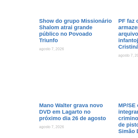
Show do grupo Missionário
PF faz 
Shalom atrai grande
armaze
público no Povoado
arquiv
Triunfo
infanto
Cristin
agosto 7, 2026
agosto 7, 2
Mano Walter grava novo
MP/SE 
DVD em Lagarto no
integra
próximo dia 26 de agosto
crimino
de pist
agosto 7, 2026
Simão 