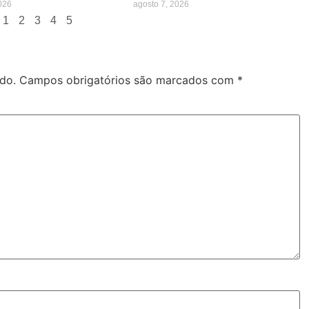
026
agosto 7, 2026
1
2
3
4
5
do.
Campos obrigatórios são marcados com
*