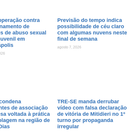
operação contra
Previsão do tempo indica
namento de
possibilidade de céu claro
os de abuso sexual
com algumas nuvens neste
juvenil em
final de semana
ápolis
agosto 7, 2026
026
condena
TRE-SE manda derrubar
ntes de associação
vídeo com falsa declaração
sa voltada à prática
de vitória de Mitidieri no 1º
olagem na região de
turno por propaganda
Dias
irregular