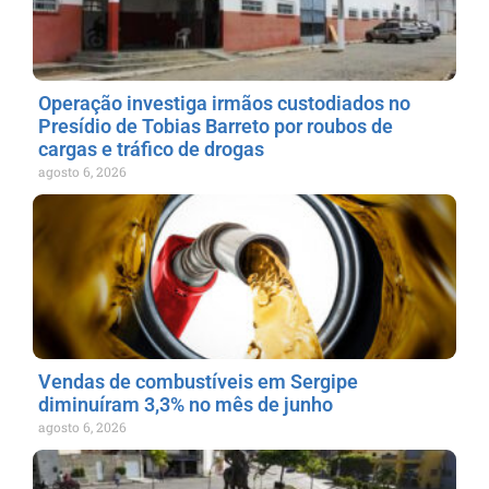
Operação investiga irmãos custodiados no
Presídio de Tobias Barreto por roubos de
cargas e tráfico de drogas
agosto 6, 2026
Vendas de combustíveis em Sergipe
diminuíram 3,3% no mês de junho
agosto 6, 2026