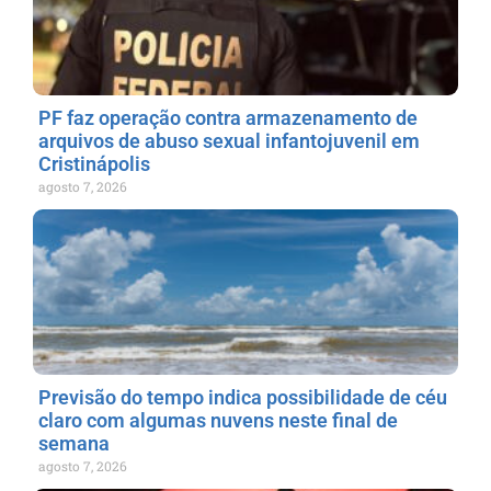
PF faz operação contra armazenamento de
arquivos de abuso sexual infantojuvenil em
Cristinápolis
agosto 7, 2026
Previsão do tempo indica possibilidade de céu
claro com algumas nuvens neste final de
semana
agosto 7, 2026