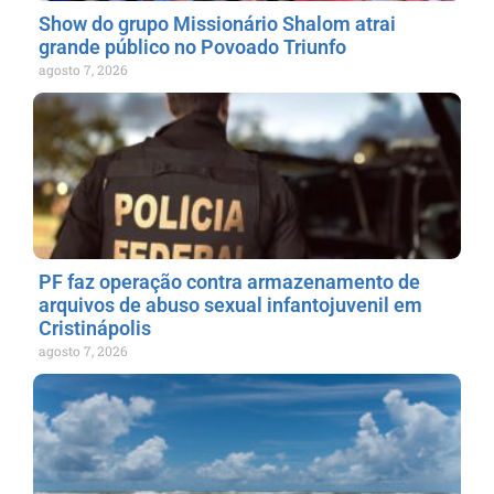
Show do grupo Missionário Shalom atrai
grande público no Povoado Triunfo
agosto 7, 2026
PF faz operação contra armazenamento de
arquivos de abuso sexual infantojuvenil em
Cristinápolis
agosto 7, 2026