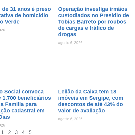
de 31 anos é preso
Operação investiga irmãos
tativa de homicídio
custodiados no Presídio de
o Verde
Tobias Barreto por roubos
de cargas e tráfico de
026
drogas
agosto 6, 2026
o Social convoca
Leilão da Caixa tem 18
 1.700 beneficiários
imóveis em Sergipe, com
a Família para
descontos de até 43% do
ação cadastral em
valor de avaliação
Dias
agosto 6, 2026
026
1
2
3
4
5