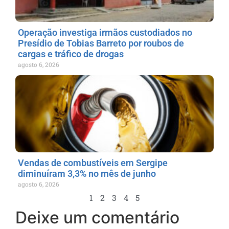
Operação investiga irmãos custodiados no
Presídio de Tobias Barreto por roubos de
cargas e tráfico de drogas
agosto 6, 2026
Vendas de combustíveis em Sergipe
diminuíram 3,3% no mês de junho
agosto 6, 2026
1
2
3
4
5
Deixe um comentário