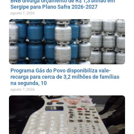
BNB divulga orçamento de R$ 1,3 bilhão em
Sergipe para Plano Safra 2026-2027
agosto 7, 2026
Programa Gás do Povo disponibiliza vale-
recarga para cerca de 3,2 milhões de famílias
na segunda, 10
agosto 7, 2026