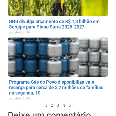
BNB divulga orçamento de R$ 1,3 bilhão em
Sergipe para Plano Safra 2026-2027
agosto 7, 2026
Programa Gás do Povo disponibiliza vale-
recarga para cerca de 3,2 milhões de famílias
na segunda, 10
agosto 7, 2026
1
2
3
4
5
Deixe um comentário