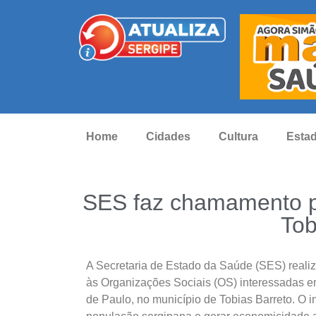
Home
Cidades
Cultura
Esta
SES faz chamamento pú
Tob
A Secretaria de Estado da Saúde (SES) realiz
às Organizações Sociais (OS) interessadas e
de Paulo, no município de Tobias Barreto. O i