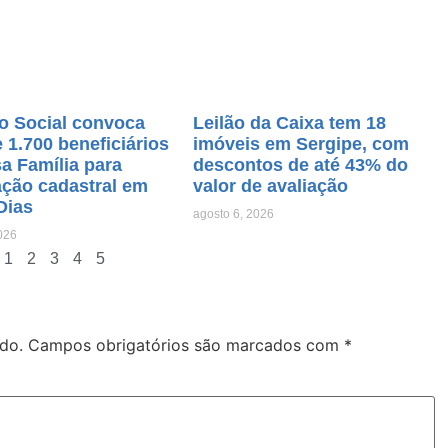
o Social convoca
Leilão da Caixa tem 18
 1.700 beneficiários
imóveis em Sergipe, com
a Família para
descontos de até 43% do
ação cadastral em
valor de avaliação
Dias
agosto 6, 2026
026
1
2
3
4
5
do.
Campos obrigatórios são marcados com
*