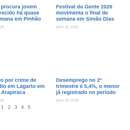
 procura jovem
Festival da Gente 2026
recido há quase
movimenta o final de
mana em Pinhão
semana em Simão Dias
026
julho 30, 2026
o por crime de
Desemprego no 2º
dio em Lagarto em
trimestre é 5,4%, o menor
 Arapiraca
já registrado no período
026
julho 30, 2026
1
2
3
4
5