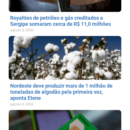
Royalties de petróleo e gás creditados a
Sergipe somaram cerca de R$ 11,0 milhões
agosto 5, 2026
Nordeste deve produzir mais de 1 milhão de
toneladas de algodão pela primeira vez,
aponta Etene
agosto 5, 2026