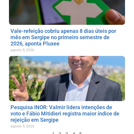
Vale-refeição cobriu apenas 8 dias úteis por
mês em Sergipe no primeiro semestre de
2026, aponta Pluxee
agosto 5, 2026
Pesquisa INOR: Valmir lidera intenções de
voto e Fábio Mitidieri registra maior índice de
rejeição em Sergipe
agosto 5, 2026
1
2
3
4
5