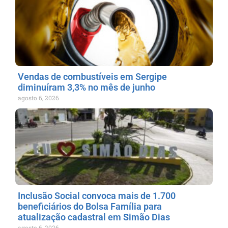
Vendas de combustíveis em Sergipe
diminuíram 3,3% no mês de junho
agosto 6, 2026
Inclusão Social convoca mais de 1.700
beneficiários do Bolsa Família para
atualização cadastral em Simão Dias
agosto 6, 2026