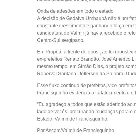
Onda de adesões em todo o estado
A decisão de Gedalva Umbaubá não é um fato 
constante crescimento e ganhando força em to
candidatura de Valmir já havia recebido o ref
Centro-Sul sergipano.
Em Propriá, a frente de oposição foi robuste
ex-prefeitos Renato Brandão, José Américo L
mesmo tempo, em Simão Dias, o projeto somou 
Roberval Santana, Jefferson da Salobra, Dudu
Esse fluxo contínuo de prefeitos, vice-prefei
Francisquinho evidencia o fortalecimento e o f
“Eu agradeço a todos que estão aderindo ao no
lado de vocês, procurando mudanças para o es
Estado, Valmir de Francisquinho.
Por Ascom/Valmir de Francisquinho