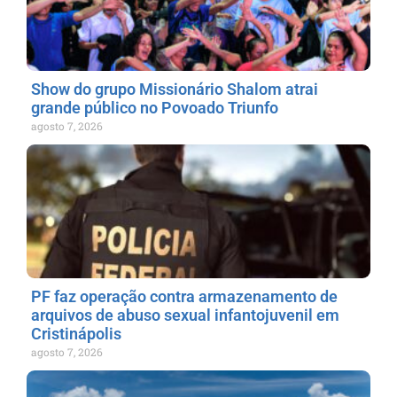
Show do grupo Missionário Shalom atrai
grande público no Povoado Triunfo
agosto 7, 2026
PF faz operação contra armazenamento de
arquivos de abuso sexual infantojuvenil em
Cristinápolis
agosto 7, 2026