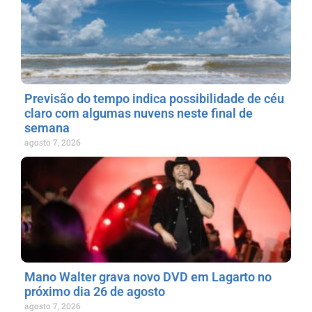
Previsão do tempo indica possibilidade de céu
claro com algumas nuvens neste final de
semana
agosto 7, 2026
Mano Walter grava novo DVD em Lagarto no
próximo dia 26 de agosto
agosto 7, 2026